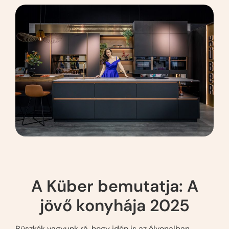
A Küber bemutatja: A
jövő konyhája 2025
Büszkék vagyunk rá, hogy idén is az élvonalban