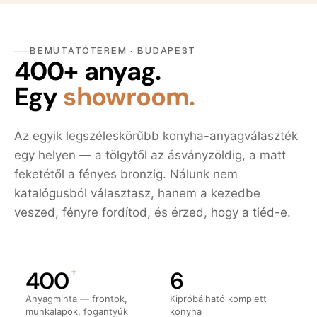
BEMUTATÓTEREM · BUDAPEST
400+ anyag.
Egy
showroom.
Az egyik legszéleskörűbb konyha-anyagválaszték
egy helyen — a tölgytől az ásványzöldig, a matt
feketétől a fényes bronzig. Nálunk nem
katalógusból választasz, hanem a kezedbe
veszed, fényre fordítod, és érzed, hogy a tiéd-e.
+
400
6
Anyagminta — frontok,
Kipróbálható komplett
munkalapok, fogantyúk
konyha