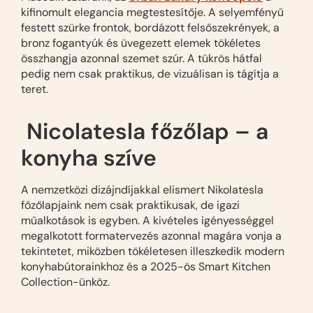
kifinomult elegancia megtestesítője. A selyemfényű
festett szürke frontok, bordázott felsőszekrények, a
bronz fogantyúk és üvegezett elemek tökéletes
összhangja azonnal szemet szúr. A tükrös hátfal
pedig nem csak praktikus, de vizuálisan is tágítja a
teret.
Nicolatesla főzőlap – a
konyha szíve
A nemzetközi dizájndíjakkal elismert Nikolatesla
főzőlapjaink nem csak praktikusak, de igazi
műalkotások is egyben. A kivételes igényességgel
megalkotott formatervezés azonnal magára vonja a
tekintetet, miközben tökéletesen illeszkedik modern
konyhabútorainkhoz és a 2025-ös Smart Kitchen
Collection-ünköz.