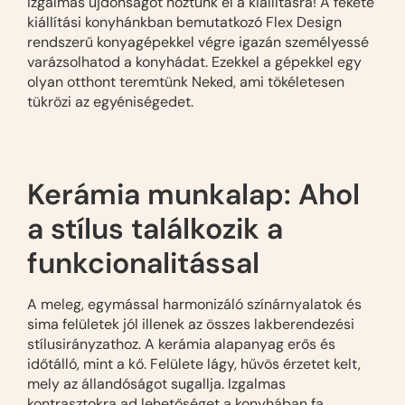
Izgalmas újdonságot hoztunk el a kiállításra! A fekete
kiállítási konyhánkban bemutatkozó Flex Design
rendszerű konyagépekkel végre igazán személyessé
varázsolhatod a konyhádat. Ezekkel a gépekkel egy
olyan otthont teremtünk Neked, ami tökéletesen
tükrözi az egyéniségedet.
Kerámia munkalap: Ahol
a stílus találkozik a
funkcionalitással
A meleg, egymással harmonizáló színárnyalatok és
sima felületek jól illenek az összes lakberendezési
stílusirányzathoz. A kerámia alapanyag erős és
időtálló, mint a kő. Felülete lágy, hűvös érzetet kelt,
mely az állandóságot sugallja. Izgalmas
kontrasztokra ad lehetőséget a konyhában fa