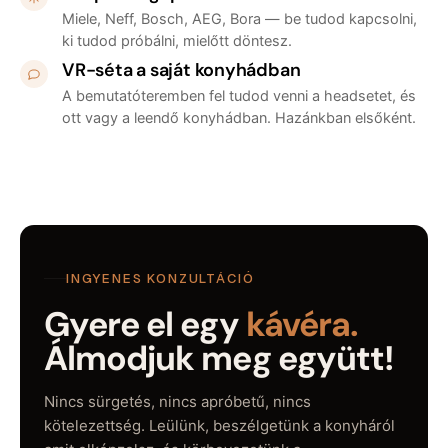
Miele, Neff, Bosch, AEG, Bora — be tudod kapcsolni,
ki tudod próbálni, mielőtt döntesz.
VR-séta a saját konyhádban
A bemutatóteremben fel tudod venni a headsetet, és
ott vagy a leendő konyhádban. Hazánkban elsőként.
INGYENES KONZULTÁCIÓ
Gyere el egy
kávéra.
Álmodjuk meg együtt!
Nincs sürgetés, nincs apróbetű, nincs
kötelezettség. Leülünk, beszélgetünk a konyháról