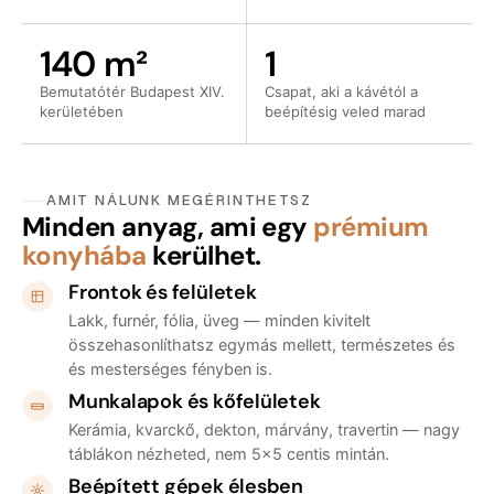
140 m²
1
Bemutatótér Budapest XIV.
Csapat, aki a kávétól a
kerületében
beépítésig veled marad
AMIT NÁLUNK MEGÉRINTHETSZ
Minden anyag, ami egy
prémium
konyhába
kerülhet.
Frontok és felületek
Lakk, furnér, fólia, üveg — minden kivitelt
összehasonlíthatsz egymás mellett, természetes és
és mesterséges fényben is.
Munkalapok és kőfelületek
Kerámia, kvarckő, dekton, márvány, travertin — nagy
táblákon nézheted, nem 5×5 centis mintán.
Beépített gépek élesben