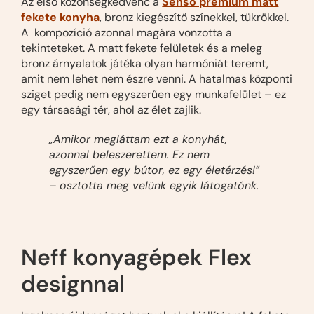
Az első közönségkedvenc a
Senso prémium matt
fekete konyha
, bronz kiegészítő színekkel, tükrökkel.
A kompozíció azonnal magára vonzotta a
tekinteteket. A matt fekete felületek és a meleg
bronz árnyalatok játéka olyan harmóniát teremt,
amit nem lehet nem észre venni. A hatalmas központi
sziget pedig nem egyszerűen egy munkafelület – ez
egy társasági tér, ahol az élet zajlik.
„Amikor megláttam ezt a konyhát,
azonnal beleszerettem. Ez nem
egyszerűen egy bútor, ez egy életérzés!”
– osztotta meg velünk egyik látogatónk.
Neff konyagépek Flex
designnal