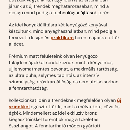
járunk az új trendek meghatározásában, mind a
design mind pedig a
technológiai újítások
terén.
Az idei konyakiállításra két lenyűgöző konyával
készültünk, mind anyaghasználatban, mind pedig a
tervezett design és
praktikum
terén magasra tettük
a lécet.
Prémium matt felületeink olyan lenyűgöző
tulajdonságokkal rendelkeznek, mint a kényelmes,
ujjlenyomatmentes bevonat, a maximális tartósság,
az ultra puha, selymes tapintás, az intenzív
színmélység, erős karcállóság és nem utolsó sorban
a fenntarthatóság.
Kollekciónkat idén a trendeknek megfelelően olyan
új
színekkel
egészítettük ki, mint a mélyfekete, olíva és
égkék. Mindemellett az idei exkluzív bronz
kiegészítőinkkel teremtjük meg a tökéletes
összhangot. A fenntartható módon gyártott