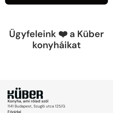
Ügyfeleink ❤️ a Küber
konyháikat
Konyha, ami rólad szól
1141 Budapest, Szugló utca 125/G
Főoldal