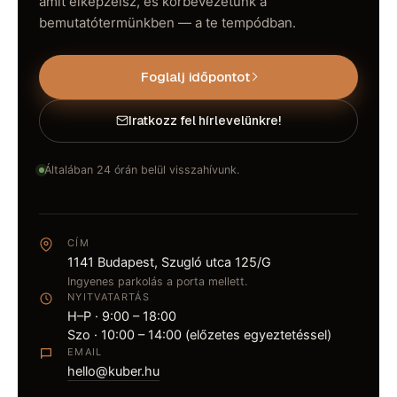
amit elképzelsz, és körbevezetünk a
bemutatótermünkben — a te tempódban.
Foglalj időpontot
Iratkozz fel hírlevelünkre!
Általában 24 órán belül visszahívunk.
CÍM
1141 Budapest, Szugló utca 125/G
Ingyenes parkolás a porta mellett.
NYITVATARTÁS
H–P · 9:00 – 18:00
Szo · 10:00 – 14:00 (előzetes egyeztetéssel)
EMAIL
hello@kuber.hu