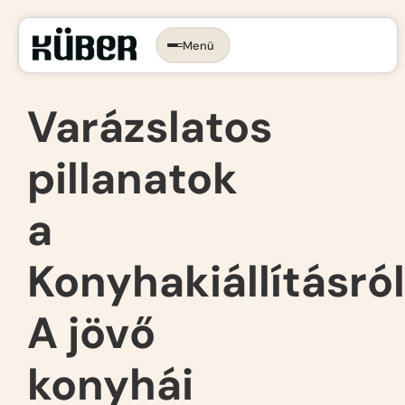
Menü
Időpontot foglalok →
KONYHA, AMI
RÓLAD SZÓL.
Varázslatos
pillanatok
Az ergonomikus konyha
Konyhastílusok
Konyhatervezés
a
More than kitchen
Kivitelezés
Konyhakiállításról
Konyhagépek, beépíthető készülékek
VR konyhatervezés
Belső megoldások
A jövő
Munkalapok
konyhái
Bemutatóterem