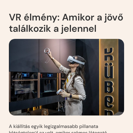
VR élmény: Amikor a jövő
találkozik a jelennel
A kiállítás egyik legizgalmasabb pillanata
kétségtelenül az volt, amikor számos látogató