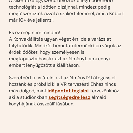
A siker titka egyszerű: ötvöztük a legmodernebb
technológiát a időtlen dizájnnal, mindezt pedig
megfűszereztük azzal a szakértelemmel, ami a Kübert
már 10+ éve jellemzi.
És ez még nem minden!
A Konyakiállítás ugyan véget ért, de a varázslat
folytatódik! Mindkét bemutatótermünkben várjuk az
érdeklődőket, hogy személyesen is
megtapasztalhassák azt az élményt, ami ennyi
embert lenyűgözött a kiállításon.
Szeretnéd te is átélni ezt az élményt? Látogass el
hozzánk és próbáld ki a VR tervezést! Ehhez nincs
más dolgod, mint
időpontot foglalni
Tervezőnkhöz,
aki a stúdiónkban
segítségedre lesz
álmaid
konyhájának összeállításában.