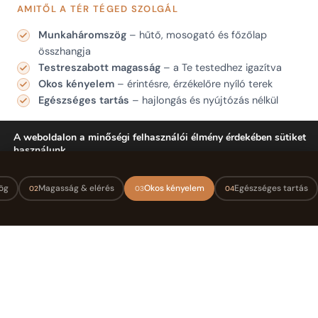
AMITŐL A TÉR TÉGED SZOLGÁL
Munkaháromszög
– hűtő, mosogató és főzőlap
összhangja
Testreszabott magasság
– a Te testedhez igazítva
Okos kényelem
– érintésre, érzékelőre nyíló terek
Egészséges tartás
– hajlongás és nyújtózás nélkül
A weboldalon a minőségi felhasználói élmény érdekében sütiket
használunk.
You can find out more about which cookies we are using or
switch them off in
settings
.
ög
Magasság & elérés
Okos kényelem
Egészséges tartás
02
03
04
Elfogad
01
A munkaháromszög