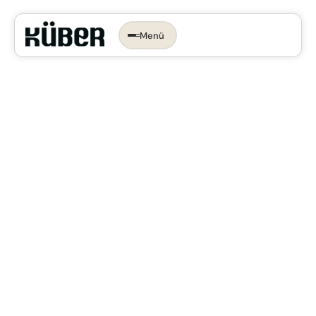
Menü
Időpontot foglalok →
KONYHA, AMI
RÓLAD SZÓL.
Az ergonomikus konyha
Konyhastílusok
Konyhatervezés
More than kitchen
Kivitelezés
Konyhagépek, beépíthető készülékek
VR konyhatervezés
Belső megoldások
Munkalapok
Bemutatóterem