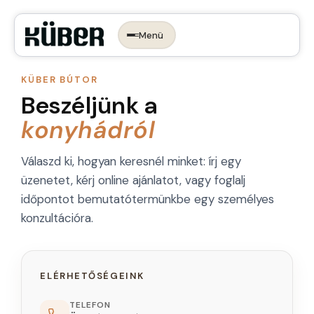
Menü
Időpontot foglalok →
KONYHA, AMI
RÓLAD SZÓL.
KÜBER BÚTOR
Beszéljünk a
konyhádról
Az ergonomikus konyha
Konyhastílusok
Konyhatervezés
Válaszd ki, hogyan keresnél minket: írj egy
üzenetet, kérj online ajánlatot, vagy foglalj
More than kitchen
Kivitelezés
időpontot bemutatótermünkbe egy személyes
Konyhagépek, beépíthető készülékek
VR konyhatervezés
konzultációra.
Belső megoldások
Munkalapok
ELÉRHETŐSÉGEINK
Bemutatóterem
TELEFON