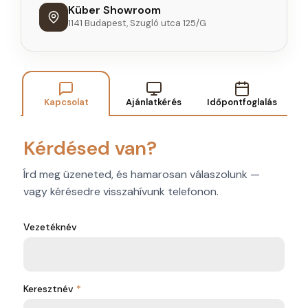
Küber Showroom
1141 Budapest, Szugló utca 125/G
Kapcsolat
Ajánlatkérés
Időpontfoglalás
Kérdésed van?
Írd meg üzeneted, és hamarosan válaszolunk —
vagy kérésedre visszahívunk telefonon.
Vezetéknév
Kapcsolati űrlap
Keresztnév