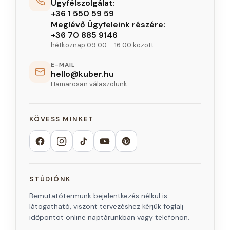
Ügyfélszolgálat:
+36 1 550 59 59
Meglévő Ügyfeleink részére:
+36 70 885 9146
hétköznap 09:00 – 16:00 között
E-MAIL
hello@kuber.hu
Hamarosan válaszolunk
KÖVESS MINKET
STÚDIÓNK
Bemutatótermünk bejelentkezés nélkül is
látogatható, viszont tervezéshez kérjük foglalj
időpontot online naptárunkban vagy telefonon.