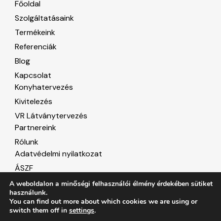
Főoldal
Szolgáltatásaink
Termékeink
Referenciák
Blog
Kapcsolat
Konyhatervezés
Kivitelezés
VR Látványtervezés
Partnereink
Rólunk
Adatvédelmi nyilatkozat
ÁSZF
Süti beállítások
A weboldalon a minőségi felhasználói élmény érdekében sütiket
használunk.
You can find out more about which cookies we are using or
switch them off in
settings
.
© 2026 Küber. Minden jog fenntartva.