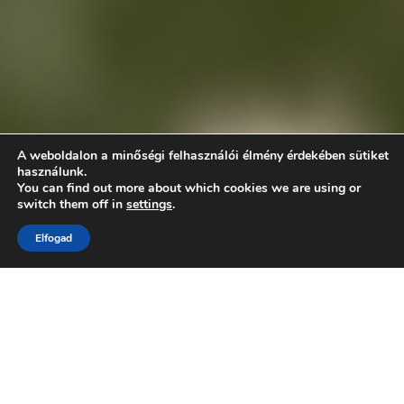
A weboldalon a minőségi felhasználói élmény érdekében sütiket
használunk.
You can find out more about which cookies we are using or
switch them off in
settings
.
Elfogad
200
+
15
+
10
Konyha évente
év tapasztalat
év garancia