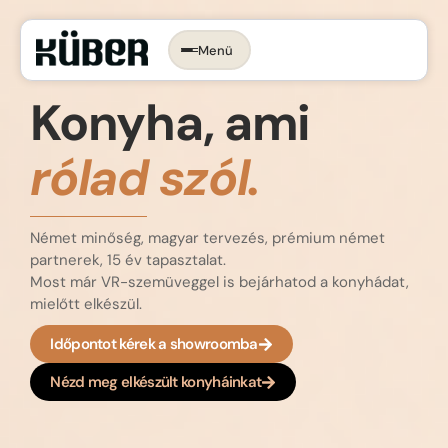
Menü
Időpontot foglalok →
KONYHA, AMI
RÓLAD SZÓL.
Konyha, ami
rólad szól.
Az ergonomikus konyha
Konyhastílusok
Konyhatervezés
Német minőség, magyar tervezés, prémium német
More than kitchen
partnerek, 15 év tapasztalat.
Kivitelezés
Most már VR-szemüveggel is bejárhatod a konyhádat,
Konyhagépek, beépíthető készülékek
mielőtt elkészül.
VR konyhatervezés
Belső megoldások
Időpontot kérek a showroomba
Munkalapok
Nézd meg elkészült konyháinkat
Bemutatóterem