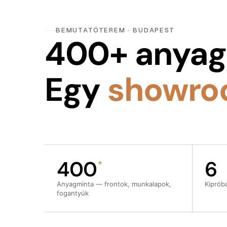
BEMUTATÓTEREM · BUDAPEST
400+ anyag
Egy
showro
400
6
+
Anyagminta — frontok, munkalapok,
Kiprób
fogantyúk