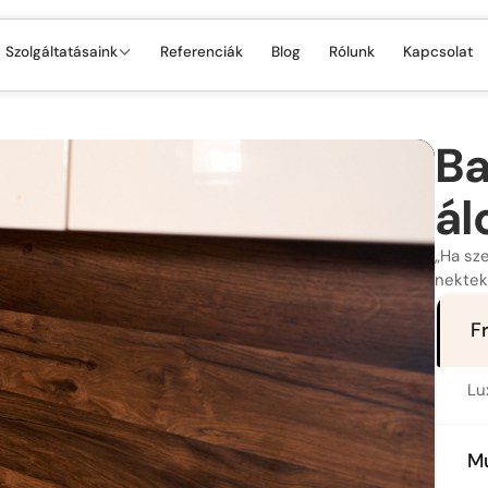
Szolgáltatásaink
Referenciák
Blog
Rólunk
Kapcsolat
Ba
ál
„Ha sze
nektek
F
Lu
M