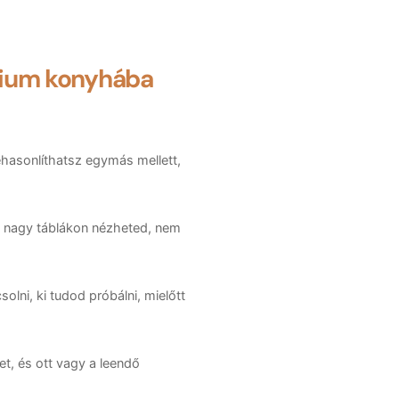
ium konyhába
zehasonlíthatsz egymás mellett,
— nagy táblákon nézheted, nem
lni, ki tudod próbálni, mielőtt
t, és ott vagy a leendő