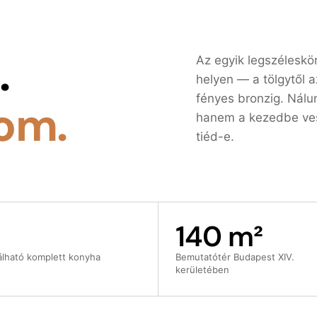
.
Az egyik legszélesk
helyen — a tölgytől a
fényes bronzig. Nálu
om.
hanem a kezedbe vesz
tiéd-e.
140 m²
álható komplett konyha
Bemutatótér Budapest XIV.
kerületében