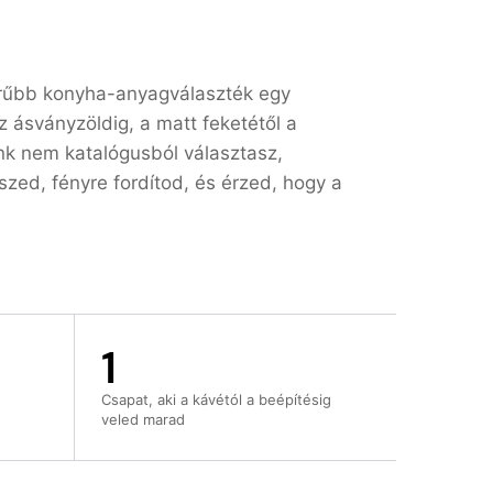
örűbb konyha-anyagválaszték egy
z ásványzöldig, a matt feketétől a
nk nem katalógusból választasz,
ed, fényre fordítod, és érzed, hogy a
1
Csapat, aki a kávétól a beépítésig
veled marad