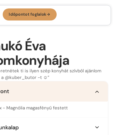
Időpontot foglalok
→
Időpontot foglalok →
KONYHA, AMI
RÓLAD SZÓL.
ukó Éva
Az ergonomikus konyha
omkonyhája
Konyhastílusok
Konyhatervezés
retnétek ti is ilyen szép konyhát szívből ajánlom
 a @kuber_butor -t ☺️”
More than kitchen
Kivitelezés
ront
Konyhagépek, beépíthető készülékek
VR konyhatervezés
Belső megoldások
x - Magnólia magasfényű festett
Munkalapok
unkalap
Bemutatóterem