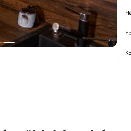
Tö
Há
Tö
F
Fe
K
Bo