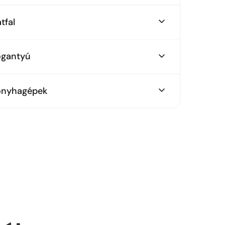
lgyfa gerenda repro
tfal
lgyfa gerenda repro dekor
ogantyú
kete élfogantyú
onyhagépek
sch gépszett