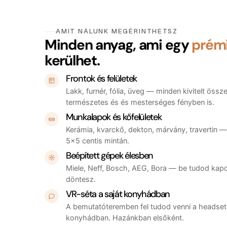
AMIT NÁLUNK MEGÉRINTHETSZ
Minden anyag, ami egy
prém
kerülhet.
Frontok és felületek
Lakk, furnér, fólia, üveg — minden kivitelt öss
természetes és és mesterséges fényben is.
Munkalapok és kőfelületek
Kerámia, kvarckő, dekton, márvány, travertin 
5×5 centis mintán.
Beépített gépek élesben
Miele, Neff, Bosch, AEG, Bora — be tudod kapcso
döntesz.
VR-séta a saját konyhádban
A bemutatóteremben fel tudod venni a headsete
konyhádban. Hazánkban elsőként.