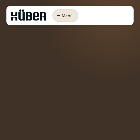
Menü
Időpontot foglalok →
KONYHA, AMI
RÓLAD SZÓL.
Az ergonomikus konyha
Konyhastílusok
Konyhatervezés
More than kitchen
Kivitelezés
Konyhagépek, beépíthető készülékek
VR konyhatervezés
Belső megoldások
Munkalapok
Bemutatóterem