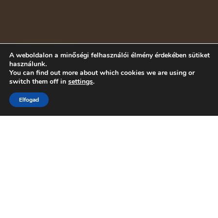
A weboldalon a minőségi felhasználói élmény érdekében sütiket
használunk.
You can find out more about which cookies we are using or
switch them off in
settings
.
Elfogad
BEMUTATÓTEREM · BUDAPEST
400+ anyag.
Egy
showroom.
Az egyik legszéleskörűbb konyha-anyagválaszték