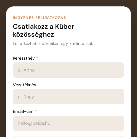
INGYENES FELIRATKOZÁS
Csatlakozz a Küber
közösséghez
Leiratkozhatsz bármikor, egy kattintással.
Keresztnév
Hírlevél feliratkozás
Vezetéknév
Email-cím