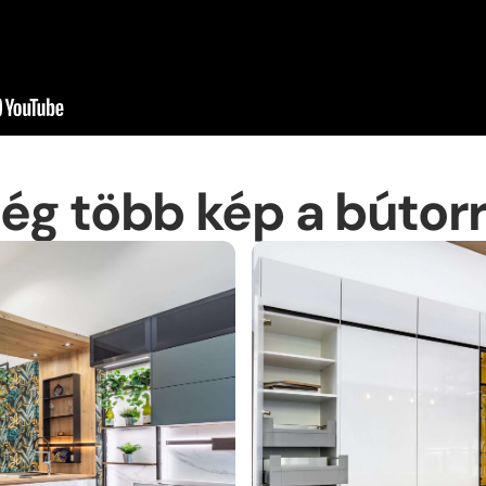
Ka
ég több kép a bútorr