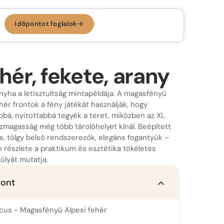
Időpontot foglalok
→
Időpontot foglalok →
KONYHA, AMI
RÓLAD SZÓL.
hér, fekete, arany
Az ergonomikus konyha
onyha a letisztultság mintapéldája. A magasfényű
hér frontok a fény játékát használják, hogy
Konyhastílusok
bbá, nyitottabbá tegyék a teret, miközben az XL
Konyhatervezés
zmagasság még több tárolóhelyet kínál. Beépített
More than kitchen
Kivitelezés
ás, tölgy belső rendszerezők, elegáns fogantyúk –
 részlete a praktikum és esztétika tökéletes
Konyhagépek, beépíthető készülékek
VR konyhatervezés
úlyát mutatja.
Belső megoldások
ront
Munkalapok
cus - Magasfényű Alpesi fehér
Bemutatóterem