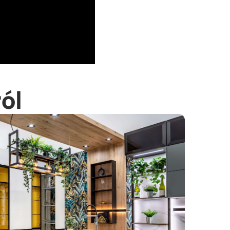
maraszekrény vasalatok
ól