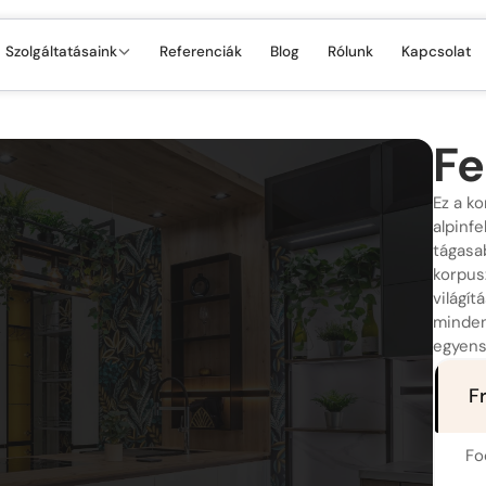
Szolgáltatásaink
Referenciák
Blog
Rólunk
Kapcsolat
Fe
Ez a k
alpinfe
tágasa
korpus
világít
minden
egyens
F
Fo