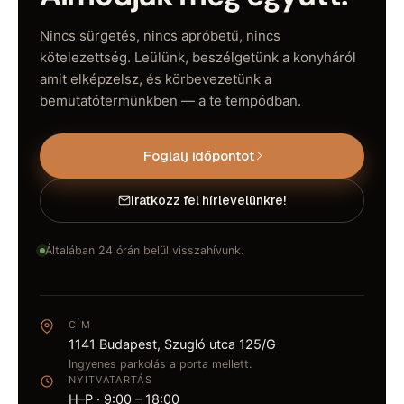
Nincs sürgetés, nincs apróbetű, nincs
kötelezettség. Leülünk, beszélgetünk a konyháról
amit elképzelsz, és körbevezetünk a
bemutatótermünkben — a te tempódban.
Foglalj időpontot
Iratkozz fel hírlevelünkre!
Általában 24 órán belül visszahívunk.
CÍM
1141 Budapest, Szugló utca 125/G
Ingyenes parkolás a porta mellett.
NYITVATARTÁS
H–P · 9:00 – 18:00