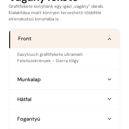
Grafitfekete konyhánk egy igazi „vagány” darab.
Kialakítása miatt könnyen tervezhető többféle
elrendezésű konyhába is.
Front
Easytouch grafitfekete ultramatt
Felsőszekrények - Sierra tölgy
Munkalap
Fekete kompaktlemez
Hátfal
Rhombus gold dekorhátfal
Fogantyú