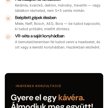
Kerámia, kvarckő, dekton, márvány, travertin — nagy
táblákon nézheted, nem 5×5 centis mintán.
Beépített gépek élesben
Miele, Neff, Bosch, AEG, Bora — be tudod kapcsolni,
ki tudod próbálni, mielőtt döntesz.
VR-séta a saját konyhádban
A bemutatóteremben fel tudod venni a headsetet, és
ott vagy a leendő konyhádban. Hazánkban elsőként.
INGYENES KONZULTÁCIÓ
Gyere el egy
kávéra.
Álmodjuk meg együtt!