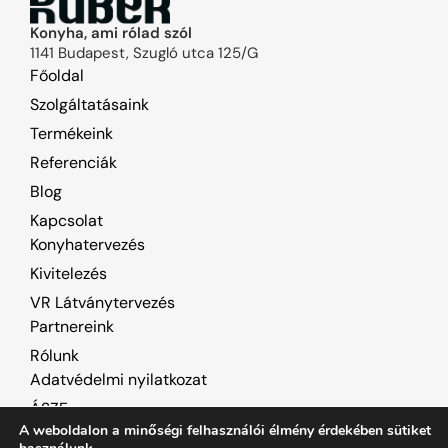
Konyha, ami rólad szól
1141 Budapest, Szugló utca 125/G
Főoldal
Szolgáltatásaink
Termékeink
Referenciák
Blog
Kapcsolat
Konyhatervezés
Kivitelezés
VR Látványtervezés
Partnereink
Rólunk
Adatvédelmi nyilatkozat
ÁSZF
A weboldalon a minőségi felhasználói élmény érdekében sütiket
Süti beállítások