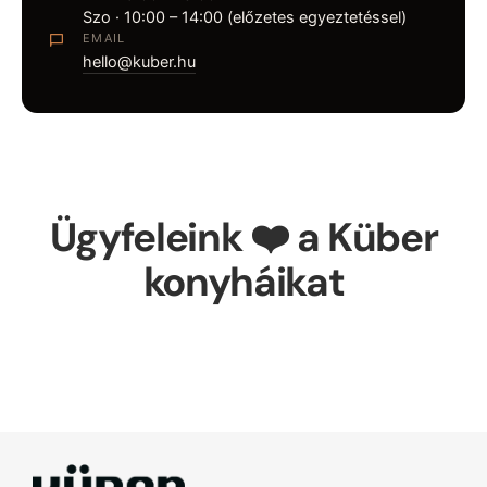
Szo · 10:00 – 14:00 (előzetes egyeztetéssel)
EMAIL
hello@kuber.hu
Ügyfeleink ❤️ a Küber
konyháikat