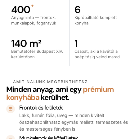
+
400
6
Anyagminta — frontok,
Kipróbálható komplett
munkalapok, fogantyúk
konyha
140 m²
1
Bemutatótér Budapest XIV.
Csapat, aki a kávétól a
kerületében
beépítésig veled marad
AMIT NÁLUNK MEGÉRINTHETSZ
Minden anyag, ami egy
prémium
konyhába
kerülhet.
Frontok és felületek
Lakk, furnér, fólia, üveg — minden kivitelt
összehasonlíthatsz egymás mellett, természetes és
és mesterséges fényben is.
Munkalapok és kőfelületek