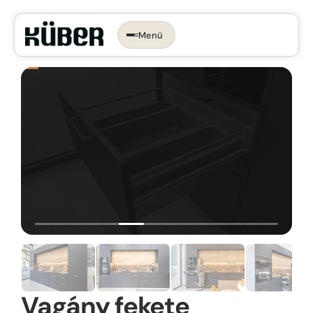
Menü
Időpontot foglalok →
KONYHA, AMI
RÓLAD SZÓL.
Az ergonomikus konyha
Konyhastílusok
Konyhatervezés
More than kitchen
Kivitelezés
Konyhagépek, beépíthető készülékek
VR konyhatervezés
Belső megoldások
Munkalapok
Vagány fekete
Bemutatóterem