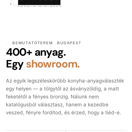
BEMUTATÓTEREM · BUDAPEST
400+ anyag.
Egy
showroom.
Az egyik legszéleskörűbb konyha-anyagválaszték
egy helyen — a tölgytől az ásványzöldig, a matt
feketétől a fényes bronzig. Nálunk nem
katalógusból választasz, hanem a kezedbe
veszed, fényre fordítod, és érzed, hogy a tiéd-e.