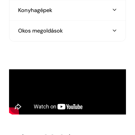
Selyemfényű normál fogantyú
Konyhagépek
Bosch csoport gépei
Okos megoldások
Exkuzív fekete kivitel
Fiókrendszerzők
Evőeszköztartók
Üvegezett oldalas fiókok
Kamraszekrény