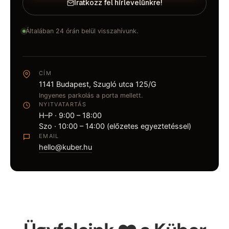
Iratkozz fel hírlevelünkre!
Általában 24 órán belül visszahívunk.
CÍM
1141 Budapest, Szugló utca 125/G
Ingyenes parkolás a porta mellett.
NYITVATARTÁS
H–P · 9:00 – 18:00
Szo · 10:00 – 14:00 (előzetes egyeztetéssel)
EMAIL
hello@kuber.hu