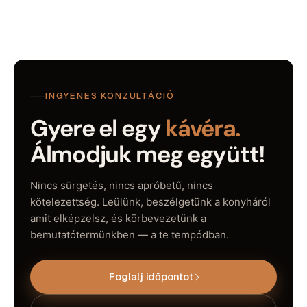
INGYENES KONZULTÁCIÓ
Gyere el egy
kávéra.
Álmodjuk meg együtt!
Nincs sürgetés, nincs apróbetű, nincs
kötelezettség. Leülünk, beszélgetünk a konyháról
amit elképzelsz, és körbevezetünk a
bemutatótermünkben — a te tempódban.
Foglalj időpontot