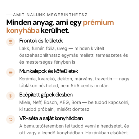
AMIT NÁLUNK MEGÉRINTHETSZ
Minden anyag, ami egy
prémium
konyhába
kerülhet.
Frontok és felületek
Lakk, furnér, fólia, üveg — minden kivitelt
összehasonlíthatsz egymás mellett, természetes és
és mesterséges fényben is.
Munkalapok és kőfelületek
Kerámia, kvarckő, dekton, márvány, travertin — nagy
táblákon nézheted, nem 5×5 centis mintán.
Beépített gépek élesben
Miele, Neff, Bosch, AEG, Bora — be tudod kapcsolni,
ki tudod próbálni, mielőtt döntesz.
VR-séta a saját konyhádban
A bemutatóteremben fel tudod venni a headsetet, és
ott vagy a leendő konyhádban. Hazánkban elsőként.