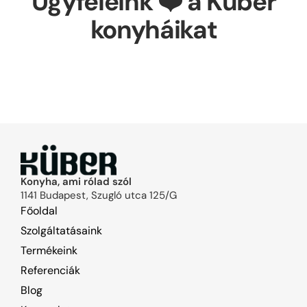
Ügyfeleink ❤️ a Küber
konyháikat
Konyha, ami rólad szól
1141 Budapest, Szugló utca 125/G
Főoldal
Szolgáltatásaink
Termékeink
Referenciák
Blog