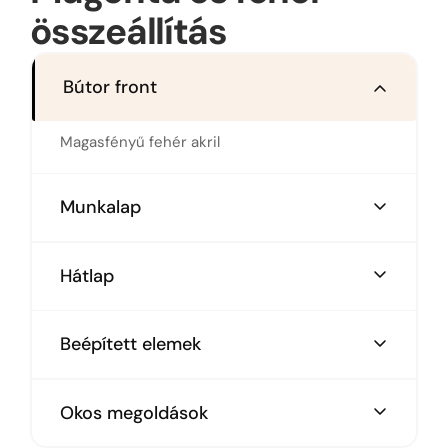
összeállítás
Bútor front
Magasfényű fehér akril
Munkalap
Technistone munkalap
Hátlap
Magenta üveg hátal, csempe helyett
Beépített elemek
Sütő,
Okos megoldások
Mikrohullámú sütő,