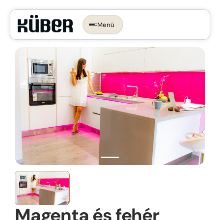
Menü
Időpontot foglalok →
KONYHA, AMI
RÓLAD SZÓL.
Az ergonomikus konyha
Konyhastílusok
Konyhatervezés
More than kitchen
Kivitelezés
Konyhagépek, beépíthető készülékek
VR konyhatervezés
Belső megoldások
Munkalapok
Magenta és fehér
Bemutatóterem