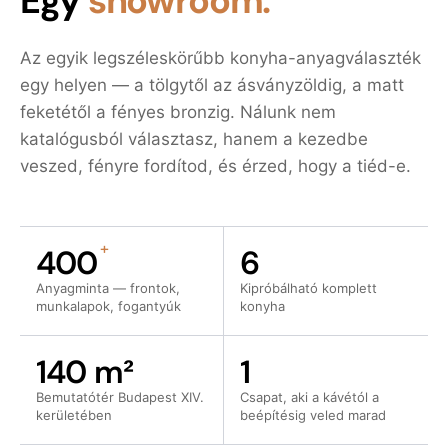
Egy
showroom.
Az egyik legszéleskörűbb konyha-anyagválaszték
egy helyen — a tölgytől az ásványzöldig, a matt
feketétől a fényes bronzig. Nálunk nem
katalógusból választasz, hanem a kezedbe
veszed, fényre fordítod, és érzed, hogy a tiéd-e.
+
400
6
Anyagminta — frontok,
Kipróbálható komplett
munkalapok, fogantyúk
konyha
140 m²
1
Bemutatótér Budapest XIV.
Csapat, aki a kávétól a
kerületében
beépítésig veled marad