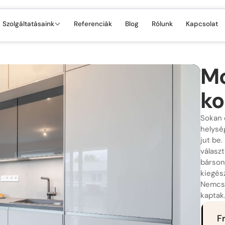
Szolgáltatásaink
Referenciák
Blog
Rólunk
Kapcsolat
Mo
ko
Sokan 
helysé
jut be
válasz
bárson
kiegész
Nemcsa
kaptak
F