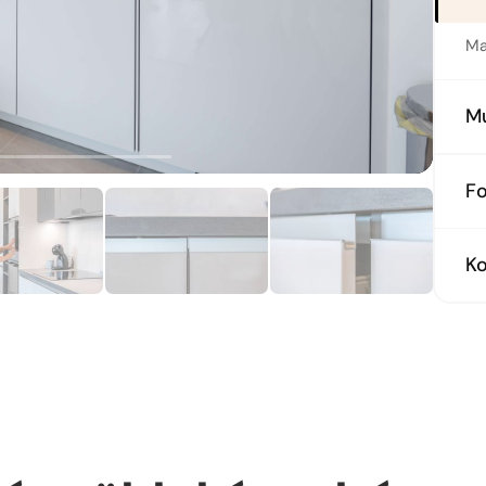
Ma
M
Pa
F
Ne
K
El
BO
El
mi