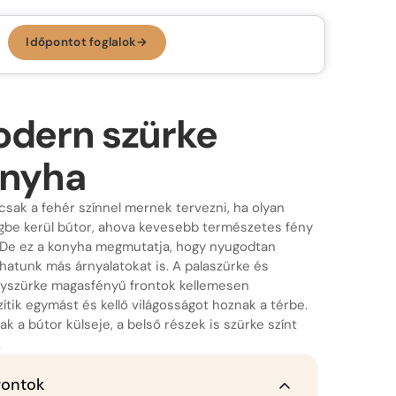
Időpontot foglalok
→
Időpontot foglalok →
KONYHA, AMI
RÓLAD SZÓL.
dern szürke
Az ergonomikus konyha
nyha
Konyhastílusok
Konyhatervezés
csak a fehér színnel mernek tervezni, ha olyan
gbe kerül bútor, ahova kevesebb természetes fény
More than kitchen
Kivitelezés
. De ez a konyha megmutatja, hogy nyugodtan
thatunk más árnyalatokat is. A palaszürke és
Konyhagépek, beépíthető készülékek
VR konyhatervezés
yszürke magasfényű frontok kellemesen
Belső megoldások
ítik egymást és kellő világosságot hoznak a térbe.
k a bútor külseje, a belső részek is szürke színt
Munkalapok
.
rontok
Bemutatóterem