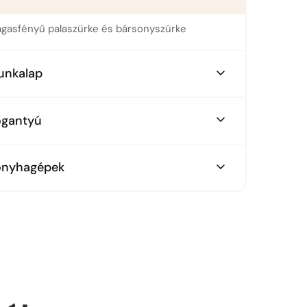
gasfényű palaszürke és bársonyszürke
unkalap
laszürke beton hatás
ogantyú
mesacél rejtett fogantyú
onyhagépek
ica páraelszívó
SCH beépített hűtő
ectrolux sütő, kerámia főzőlap, mosogatógép,
kró