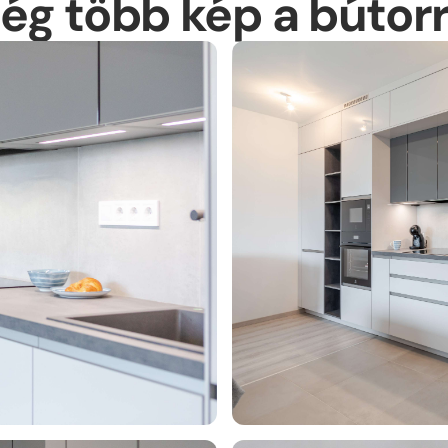
ég több kép a bútorr