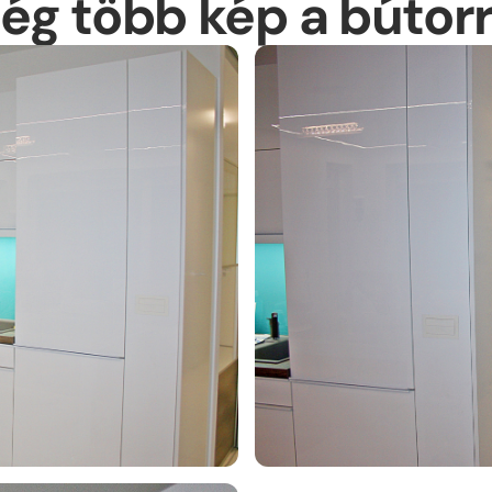
ég több kép a bútorr