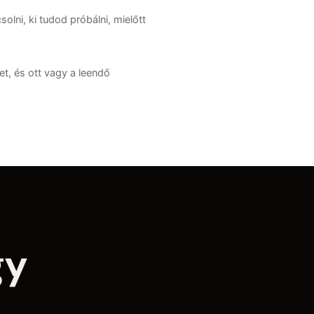
lni, ki tudod próbálni, mielőtt
t, és ott vagy a leendő
gy