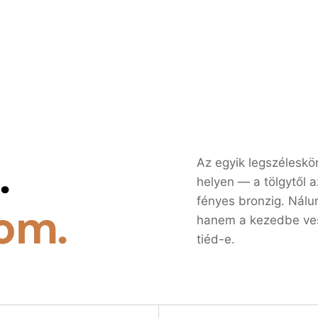
.
Az egyik legszélesk
helyen — a tölgytől a
fényes bronzig. Nálu
om.
hanem a kezedbe vesz
tiéd-e.