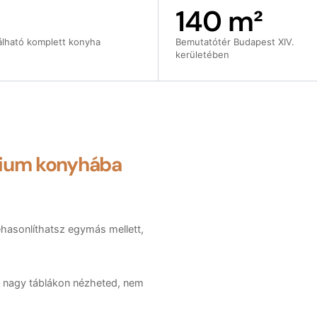
140 m²
álható komplett konyha
Bemutatótér Budapest XIV.
kerületében
ium konyhába
zehasonlíthatsz egymás mellett,
— nagy táblákon nézheted, nem