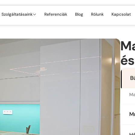
Szolgáltatásaink
Referenciák
Blog
Rólunk
Kapcsolat
Ma
és
B
Ma
M
Sz
Há