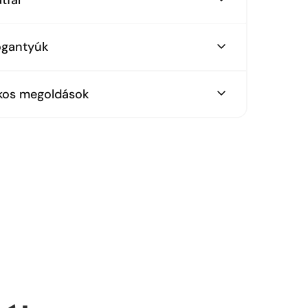
rkiz színű festett, edzett üveghátfal
ogantyúk
re ültetett fehér fogantyúk
kos megoldások
húzható kamraszekrények
rkiz üveg borítású kiegészítő asztal
bazati LED világítás