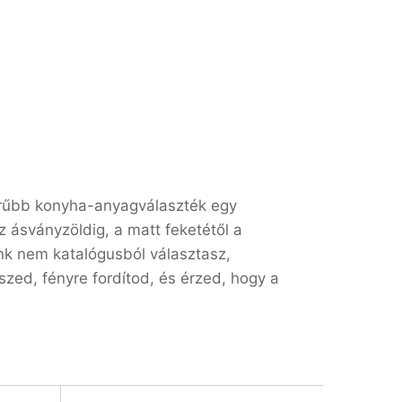
örűbb konyha-anyagválaszték egy
z ásványzöldig, a matt feketétől a
nk nem katalógusból választasz,
ed, fényre fordítod, és érzed, hogy a