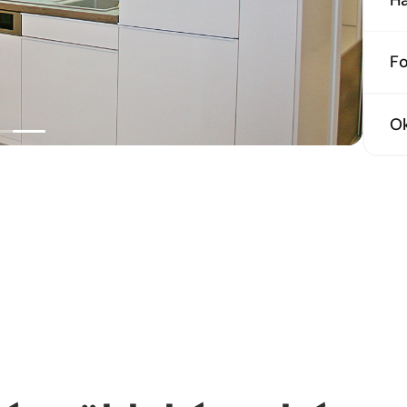
Tü
F
Él
O
Ki
Tü
Lá