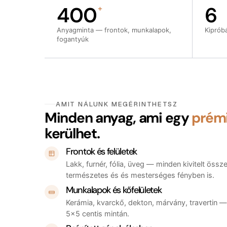
400
6
+
Anyagminta — frontok, munkalapok,
Kiprób
fogantyúk
AMIT NÁLUNK MEGÉRINTHETSZ
Minden anyag, ami egy
prém
kerülhet.
Frontok és felületek
Lakk, furnér, fólia, üveg — minden kivitelt öss
természetes és és mesterséges fényben is.
Munkalapok és kőfelületek
Kerámia, kvarckő, dekton, márvány, travertin 
5×5 centis mintán.