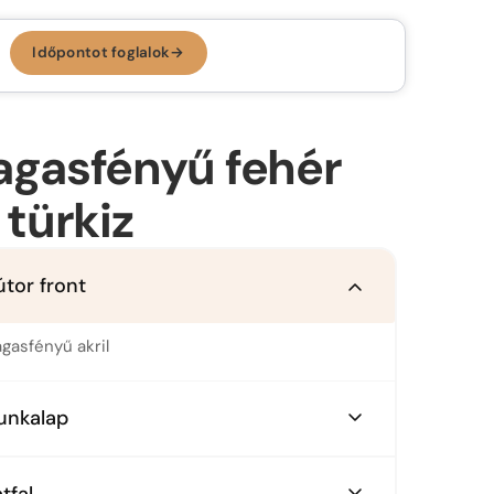
Időpontot foglalok
→
Időpontot foglalok →
KONYHA, AMI
RÓLAD SZÓL.
gasfényű fehér
Az ergonomikus konyha
 türkiz
Konyhastílusok
Konyhatervezés
útor front
More than kitchen
Kivitelezés
Konyhagépek, beépíthető készülékek
VR konyhatervezés
gasfényű akril
Belső megoldások
unkalap
Munkalapok
ürke nebrasca tölgy
Bemutatóterem
tfal