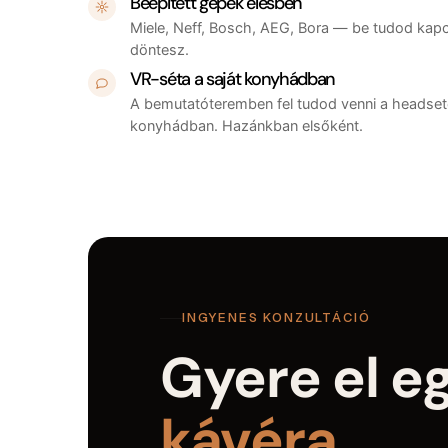
Beépített gépek élesben
Miele, Neff, Bosch, AEG, Bora — be tudod kapcso
döntesz.
VR-séta a saját konyhádban
A bemutatóteremben fel tudod venni a headsete
konyhádban. Hazánkban elsőként.
INGYENES KONZULTÁCIÓ
Gyere el e
kávéra.