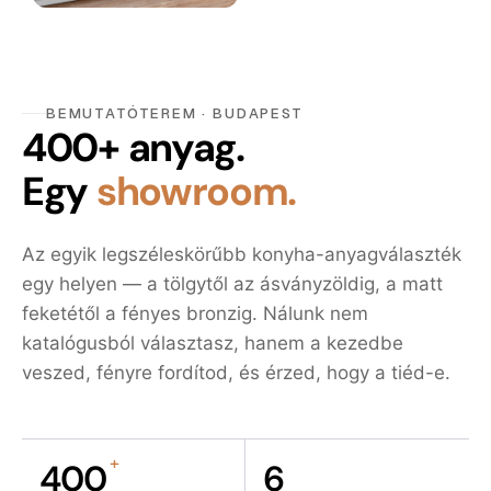
BEMUTATÓTEREM · BUDAPEST
400+ anyag.
Egy
showroom.
Az egyik legszéleskörűbb konyha-anyagválaszték
egy helyen — a tölgytől az ásványzöldig, a matt
feketétől a fényes bronzig. Nálunk nem
katalógusból választasz, hanem a kezedbe
veszed, fényre fordítod, és érzed, hogy a tiéd-e.
+
400
6