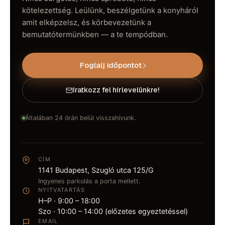
kötelezettség. Leülünk, beszélgetünk a konyháról
amit elképzelsz, és körbevezetünk a
bemutatótermünkben — a te tempódban.
Foglalj időpontot
Iratkozz fel hírlevelünkre!
Általában 24 órán belül visszahívunk.
CÍM
1141 Budapest, Szugló utca 125/G
Ingyenes parkolás a porta mellett.
NYITVATARTÁS
H–P · 9:00 – 18:00
Szo · 10:00 – 14:00 (előzetes egyeztetéssel)
EMAIL