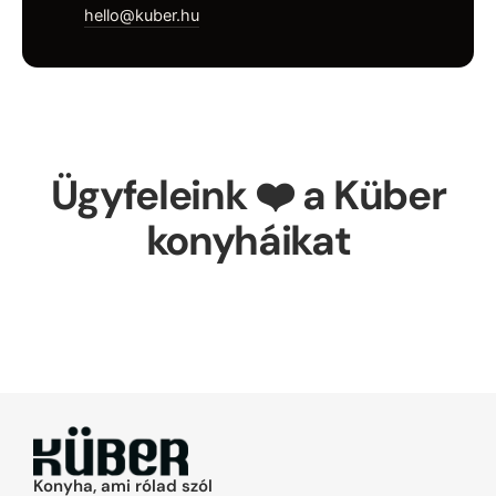
hello@kuber.hu
Ügyfeleink ❤️ a Küber
konyháikat
Konyha, ami rólad szól