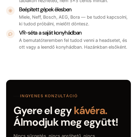
táblákon nézheted, nem 5×5 centis mintán.
Beépített gépek élesben
Miele, Neff, Bosch, AEG, Bora — be tudod kapcsolni,
ki tudod próbálni, mielőtt döntesz.
VR-séta a saját konyhádban
A bemutatóteremben fel tudod venni a headsetet, és
ott vagy a leendő konyhádban. Hazánkban elsőként.
INGYENES KONZULTÁCIÓ
Gyere el egy
kávéra.
Álmodjuk meg együtt!
Nincs sürgetés, nincs apróbetű, nincs