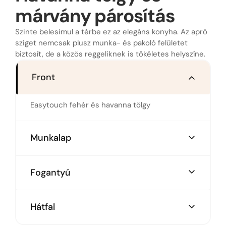
márvány párosítás
Szinte belesimul a térbe ez az elegáns konyha. Az apró
sziget nemcsak plusz munka- és pakoló felületet
biztosít, de a közös reggeliknek is tökéletes helyszíne.
Front
Easytouch fehér és havanna tölgy
Munkalap
Márványmintás laminált munkalap
Fogantyú
Élbemart fekete fogantyú
Hátfal