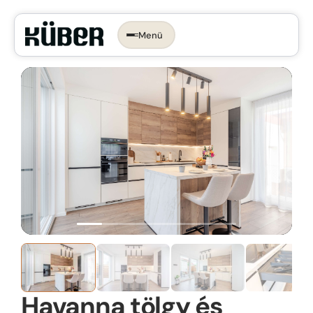
Menü
Időpontot foglalok →
KONYHA, AMI
RÓLAD SZÓL.
Az ergonomikus konyha
Konyhastílusok
Konyhatervezés
More than kitchen
Kivitelezés
Konyhagépek, beépíthető készülékek
VR konyhatervezés
Belső megoldások
Munkalapok
Havanna tölgy és
Bemutatóterem