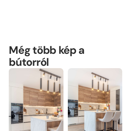
Márványmintás laminált hátfal
Még több kép a
bútorról