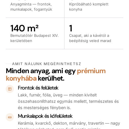
Anyagminta — frontok,
Kipróbálható komplett
munkalapok, fogantyúk
konyha
140 m²
1
Bemutatótér Budapest XIV.
Csapat, aki a kávétól a
kerületében
beépítésig veled marad
AMIT NÁLUNK MEGÉRINTHETSZ
Minden anyag, ami egy
prémium
konyhába
kerülhet.
Frontok és felületek
Lakk, furnér, fólia, üveg — minden kivitelt
összehasonlíthatsz egymás mellett, természetes és
és mesterséges fényben is.
Munkalapok és kőfelületek
Kerámia, kvarckő, dekton, márvány, travertin — nagy