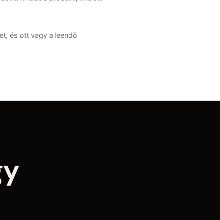
t, és ott vagy a leendő
gy