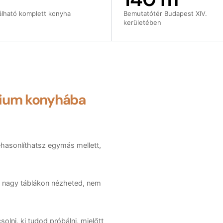
álható komplett konyha
Bemutatótér Budapest XIV.
kerületében
ium konyhába
zehasonlíthatsz egymás mellett,
— nagy táblákon nézheted, nem
lni, ki tudod próbálni, mielőtt