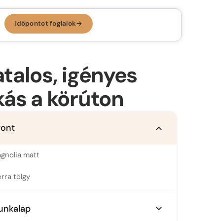
Időpontot foglalok
→
Időpontot foglalok →
KONYHA, AMI
RÓLAD SZÓL.
atalos, igényes
Az ergonomikus konyha
kás a körúton
Konyhastílusok
Konyhatervezés
ront
More than kitchen
Kivitelezés
Konyhagépek, beépíthető készülékek
VR konyhatervezés
gnolia matt
Belső megoldások
erra tölgy
Munkalapok
unkalap
Bemutatóterem