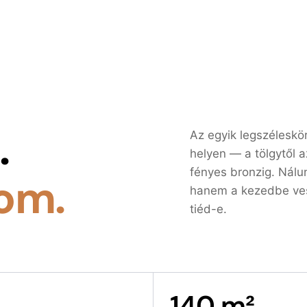
.
Az egyik legszélesk
helyen — a tölgytől a
fényes bronzig. Nálu
om.
hanem a kezedbe vesz
tiéd-e.
140 m²