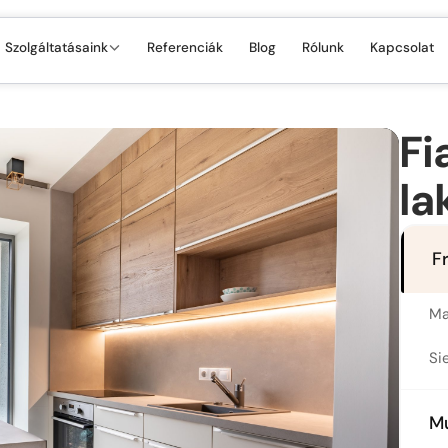
Szolgáltatásaink
Referenciák
Blog
Rólunk
Kapcsolat
Fi
la
F
Ma
Si
M