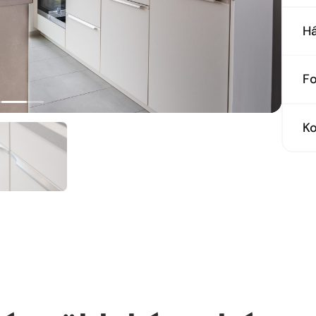
Ho
Há
Ho
F
Sz
K
El