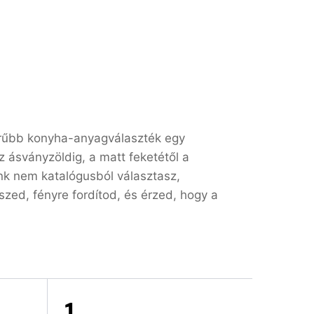
örűbb konyha-anyagválaszték egy
z ásványzöldig, a matt feketétől a
nk nem katalógusból választasz,
ed, fényre fordítod, és érzed, hogy a
1