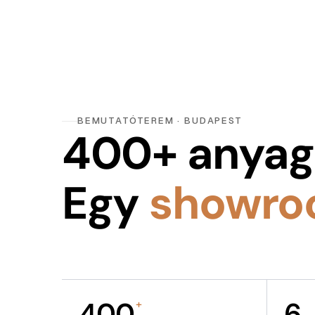
BEMUTATÓTEREM · BUDAPEST
400+ anyag
Egy
showro
400
6
+