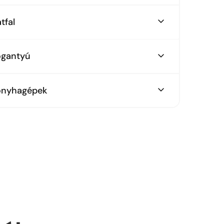
mok beton repro
tfal
mok beton repro
ogantyú
álcsiszolt normál fogantyú
onyhagépek
ektrolux gépszett