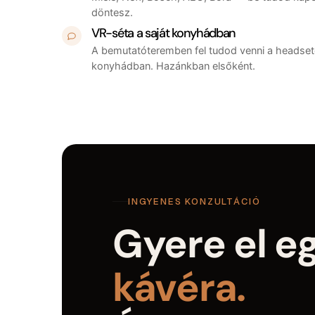
döntesz.
VR-séta a saját konyhádban
A bemutatóteremben fel tudod venni a headsete
konyhádban. Hazánkban elsőként.
INGYENES KONZULTÁCIÓ
Gyere el e
kávéra.