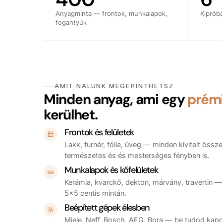
Anyagminta — frontok, munkalapok,
Kiprób
fogantyúk
AMIT NÁLUNK MEGÉRINTHETSZ
Minden anyag, ami egy
prém
kerülhet.
Frontok és felületek
Lakk, furnér, fólia, üveg — minden kivitelt öss
természetes és és mesterséges fényben is.
Munkalapok és kőfelületek
Kerámia, kvarckő, dekton, márvány, travertin 
5×5 centis mintán.
Beépített gépek élesben
Miele, Neff, Bosch, AEG, Bora — be tudod kapcso