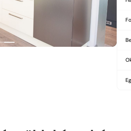
Mu
F
De
Be
fő
O
Bo
Eg
Be
sa
Mu
Ki