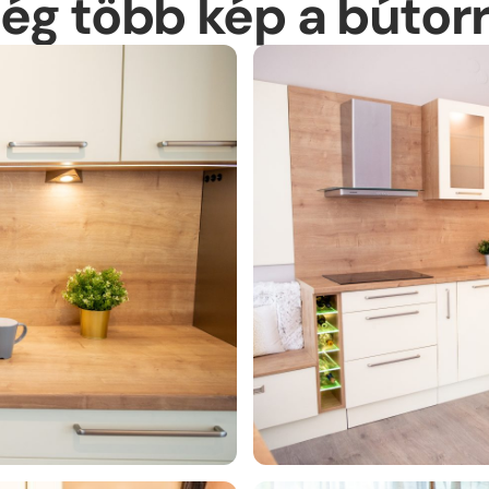
ég több kép a bútorr