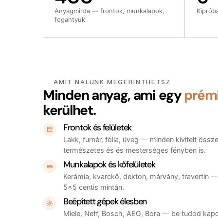
Anyagminta — frontok, munkalapok,
Kiprób
fogantyúk
AMIT NÁLUNK MEGÉRINTHETSZ
Minden anyag, ami egy
prém
kerülhet.
Frontok és felületek
Lakk, furnér, fólia, üveg — minden kivitelt öss
természetes és és mesterséges fényben is.
Munkalapok és kőfelületek
Kerámia, kvarckő, dekton, márvány, travertin 
5×5 centis mintán.
Beépített gépek élesben
Miele, Neff, Bosch, AEG, Bora — be tudod kapcso