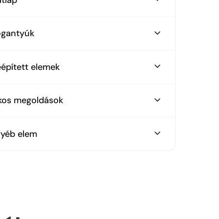
nkalappal színazonos hátfal, csempe helyett
ogantyúk
sign fogantyúk
épített elemek
zőlap, páraelszívó, mosogató
kos megoldások
rtartó polc LED világítással,
yéb elem
épített többpontos megvilágítás,
rokülő, étkezőasztal
nkalapba süllyesztett konnektor,
húzható keskeny palacktartó