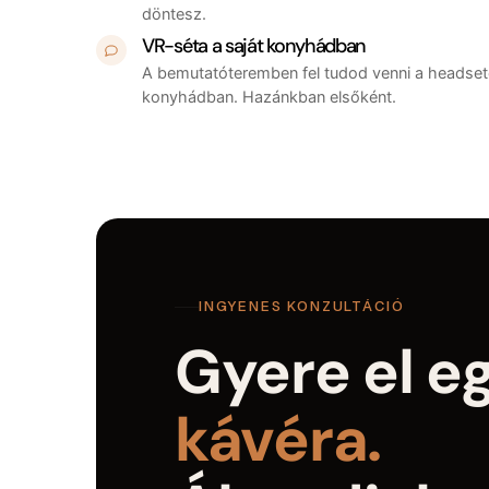
döntesz.
VR-séta a saját konyhádban
A bemutatóteremben fel tudod venni a headsete
konyhádban. Hazánkban elsőként.
INGYENES KONZULTÁCIÓ
Gyere el e
kávéra.