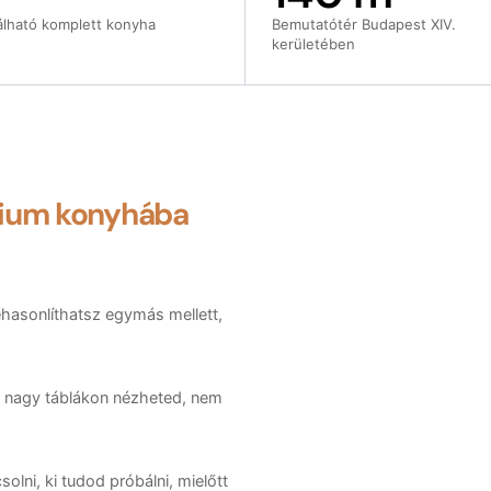
álható komplett konyha
Bemutatótér Budapest XIV.
kerületében
ium konyhába
zehasonlíthatsz egymás mellett,
— nagy táblákon nézheted, nem
lni, ki tudod próbálni, mielőtt