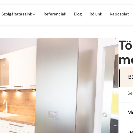
Szolgáltatásaink
Referenciák
Blog
Rólunk
Kapcsolat
Tö
mo
B
Se
M
Tö
Há