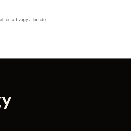
t, és ott vagy a leendő
gy