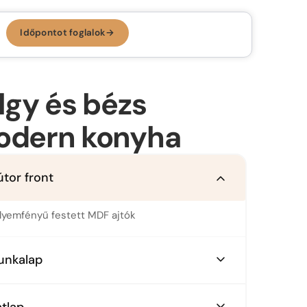
Időpontot foglalok
→
Időpontot foglalok →
KONYHA, AMI
RÓLAD SZÓL.
lgy és bézs
Az ergonomikus konyha
dern konyha
Konyhastílusok
Konyhatervezés
útor front
More than kitchen
Kivitelezés
Konyhagépek, beépíthető készülékek
VR konyhatervezés
lyemfényű festett MDF ajtók
Belső megoldások
unkalap
Munkalapok
lgy HPL munkalap
Bemutatóterem
tlap