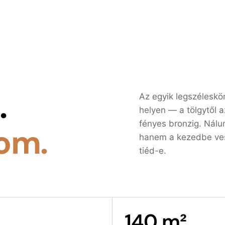
.
Az egyik legszélesk
helyen — a tölgytől a
fényes bronzig. Nálu
om.
hanem a kezedbe vesz
tiéd-e.
140 m²