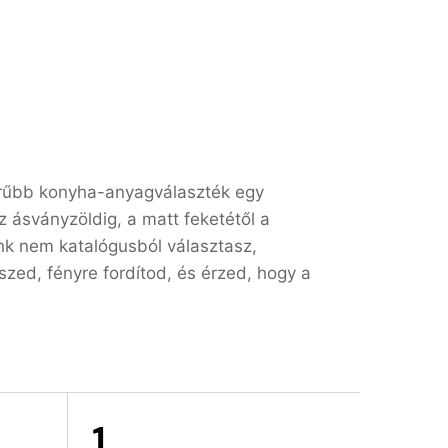
örűbb konyha-anyagválaszték egy
z ásványzöldig, a matt feketétől a
nk nem katalógusból választasz,
ed, fényre fordítod, és érzed, hogy a
1