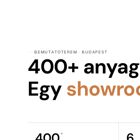
BEMUTATÓTEREM · BUDAPEST
400+ anyag
Egy
showro
400
6
+