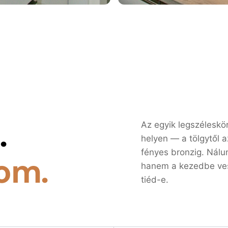
.
Az egyik legszélesk
helyen — a tölgytől a
fényes bronzig. Nálu
om.
hanem a kezedbe vesz
tiéd-e.