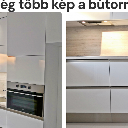
ég több kép a bútorr