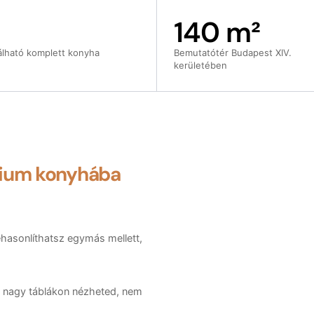
140 m²
álható komplett konyha
Bemutatótér Budapest XIV.
kerületében
ium konyhába
zehasonlíthatsz egymás mellett,
— nagy táblákon nézheted, nem