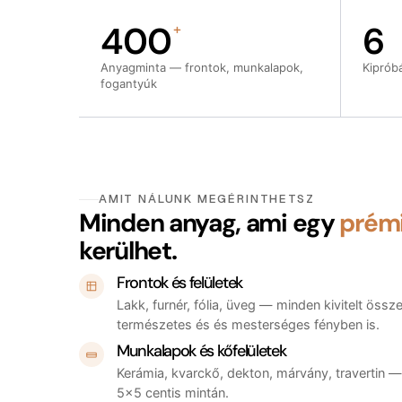
400
6
+
Anyagminta — frontok, munkalapok,
Kiprób
fogantyúk
AMIT NÁLUNK MEGÉRINTHETSZ
Minden anyag, ami egy
prém
kerülhet.
Frontok és felületek
Lakk, furnér, fólia, üveg — minden kivitelt öss
természetes és és mesterséges fényben is.
Munkalapok és kőfelületek
Kerámia, kvarckő, dekton, márvány, travertin 
5×5 centis mintán.