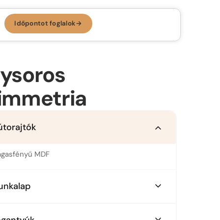
Időpontot foglalok
→
Időpontot foglalok →
KONYHA, AMI
RÓLAD SZÓL.
ysoros
Az ergonomikus konyha
immetria
Konyhastílusok
Konyhatervezés
útorajtók
More than kitchen
Kivitelezés
Konyhagépek, beépíthető készülékek
VR konyhatervezés
gasfényű MDF
Belső megoldások
unkalap
Munkalapok
L munkalap
Bemutatóterem
ogantyúk