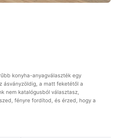
örűbb konyha-anyagválaszték egy
z ásványzöldig, a matt feketétől a
nk nem katalógusból választasz,
ed, fényre fordítod, és érzed, hogy a