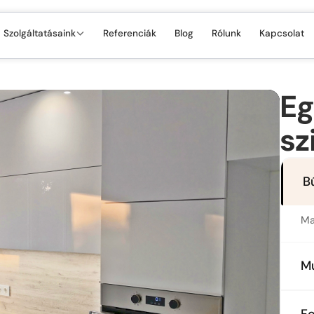
Szolgáltatásaink
Referenciák
Blog
Rólunk
Kapcsolat
Eg
sz
B
Ma
M
HP
F