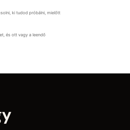
lni, ki tudod próbálni, mielőtt
t, és ott vagy a leendő
gy