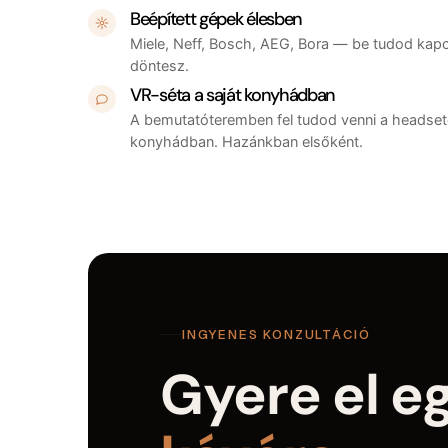
Beépített gépek élesben
Miele, Neff, Bosch, AEG, Bora — be tudod kapcso
döntesz.
VR-séta a saját konyhádban
A bemutatóteremben fel tudod venni a headsete
konyhádban. Hazánkban elsőként.
INGYENES KONZULTÁCIÓ
Gyere el e