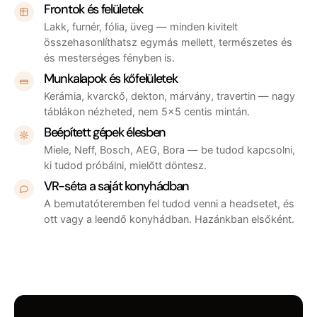
Frontok és felületek
Lakk, furnér, fólia, üveg — minden kivitelt
összehasonlíthatsz egymás mellett, természetes és
és mesterséges fényben is.
Munkalapok és kőfelületek
Kerámia, kvarckő, dekton, márvány, travertin — nagy
táblákon nézheted, nem 5×5 centis mintán.
Beépített gépek élesben
Miele, Neff, Bosch, AEG, Bora — be tudod kapcsolni,
ki tudod próbálni, mielőtt döntesz.
VR-séta a saját konyhádban
A bemutatóteremben fel tudod venni a headsetet, és
ott vagy a leendő konyhádban. Hazánkban elsőként.