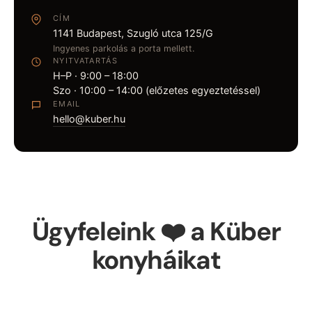
CÍM
1141 Budapest, Szugló utca 125/G
Ingyenes parkolás a porta mellett.
NYITVATARTÁS
H–P · 9:00 – 18:00
Szo · 10:00 – 14:00 (előzetes egyeztetéssel)
EMAIL
hello@kuber.hu
Ügyfeleink ❤️ a Küber
konyháikat