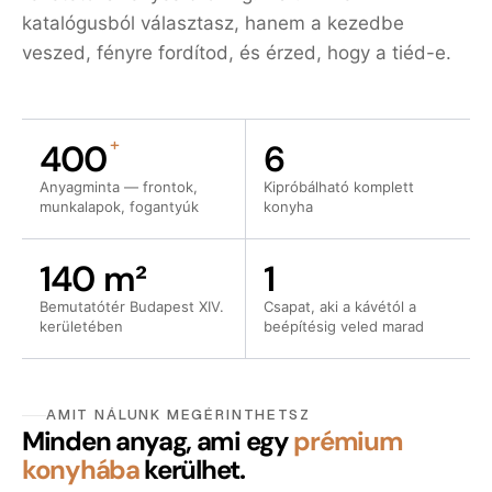
katalógusból választasz, hanem a kezedbe
veszed, fényre fordítod, és érzed, hogy a tiéd-e.
+
400
6
Anyagminta — frontok,
Kipróbálható komplett
munkalapok, fogantyúk
konyha
140 m²
1
Bemutatótér Budapest XIV.
Csapat, aki a kávétól a
kerületében
beépítésig veled marad
AMIT NÁLUNK MEGÉRINTHETSZ
Minden anyag, ami egy
prémium
konyhába
kerülhet.