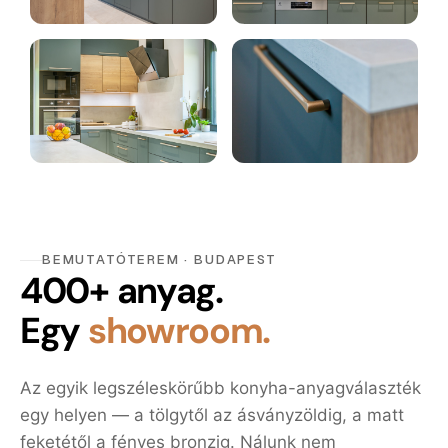
BEMUTATÓTEREM · BUDAPEST
400+ anyag.
Egy
showroom.
Az egyik legszéleskörűbb konyha-anyagválaszték
egy helyen — a tölgytől az ásványzöldig, a matt
feketétől a fényes bronzig. Nálunk nem