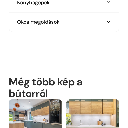
Konyhagépek
Elektrolux gépszett
Okos megoldások
Üvegezett redőnyös elem
Kiforduló saroktálca
Tálalópult
70 cm-es beépített hűtő
Még több kép a
bútorról