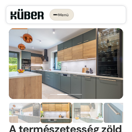
Menü
Időpontot foglalok →
KONYHA, AMI
RÓLAD SZÓL.
Az ergonomikus konyha
Konyhastílusok
Konyhatervezés
More than kitchen
Kivitelezés
Konyhagépek, beépíthető készülékek
VR konyhatervezés
Belső megoldások
Munkalapok
A természetesség zöld
Bemutatóterem