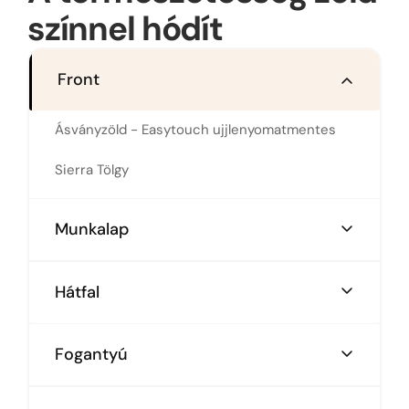
színnel hódít
Front
Ásványzöld - Easytouch ujjlenyomatmentes
Sierra Tölgy
Munkalap
Fehér cement repro
Hátfal
Fehér cement repro dekor
Fogantyú
Szálcsiszolt arany normál fogantyú