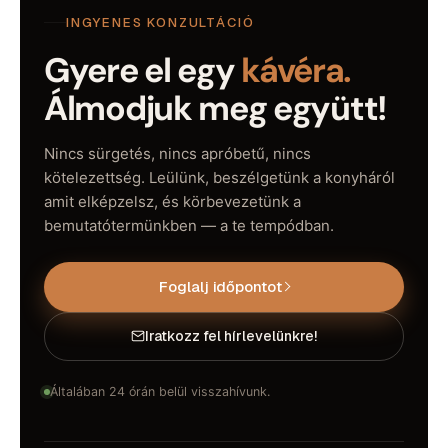
INGYENES KONZULTÁCIÓ
Gyere el egy
kávéra.
Álmodjuk meg együtt!
Nincs sürgetés, nincs apróbetű, nincs
kötelezettség. Leülünk, beszélgetünk a konyháról
amit elképzelsz, és körbevezetünk a
bemutatótermünkben — a te tempódban.
Foglalj időpontot
Iratkozz fel hírlevelünkre!
Általában 24 órán belül visszahívunk.