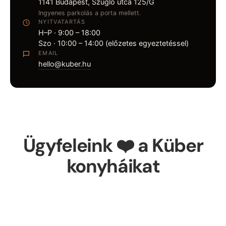
1141 Budapest, Szugló utca 125/G
Ingyenes parkolás a porta mellett.
NYITVATARTÁS
H–P · 9:00 – 18:00
Szo · 10:00 – 14:00 (előzetes egyeztetéssel)
EMAIL
hello@kuber.hu
Ügyfeleink ❤️ a Küber
konyháikat