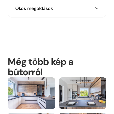
Bosch gépszett
Okos megoldások
Fiókrendszerezők
Szelektív hulladékgyűjtő
Kiforduló sarokvasalatok
Üvegezett elem
Még több kép a
Ablaknál körbefutó hátfal
bútorról