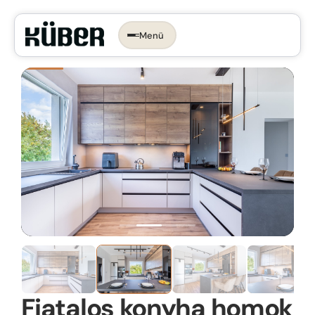
Menü
Időpontot foglalok →
KONYHA, AMI
RÓLAD SZÓL.
Az ergonomikus konyha
Konyhastílusok
Konyhatervezés
More than kitchen
Kivitelezés
Konyhagépek, beépíthető készülékek
VR konyhatervezés
Belső megoldások
Munkalapok
Fiatalos konyha homok
Bemutatóterem