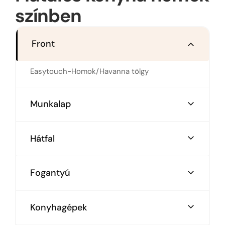
színben
Front
Easytouch-Homok/Havanna tölgy
Munkalap
Xtra munkalap- Palaszürke
Hátfal
Homok beton
Fogantyú
Süllyesztett fekete élfogantyú
Konyhagépek