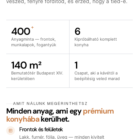
veszed, fényre fordítod, és érzed, hogy a tiéd-e.
+
400
6
Anyagminta — frontok,
Kipróbálható komplett
munkalapok, fogantyúk
konyha
140 m²
1
Bemutatótér Budapest XIV.
Csapat, aki a kávétól a
kerületében
beépítésig veled marad
AMIT NÁLUNK MEGÉRINTHETSZ
Minden anyag, ami egy
prémium
konyhába
kerülhet.
Frontok és felületek
Lakk, furnér, fólia, üveg — minden kivitelt