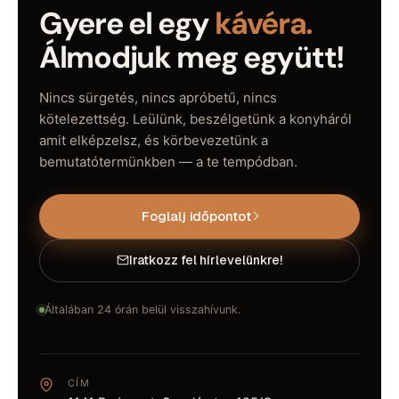
Gyere el egy
kávéra.
Álmodjuk meg együtt!
Nincs sürgetés, nincs apróbetű, nincs
kötelezettség. Leülünk, beszélgetünk a konyháról
amit elképzelsz, és körbevezetünk a
bemutatótermünkben — a te tempódban.
Foglalj időpontot
Iratkozz fel hírlevelünkre!
Általában 24 órán belül visszahívunk.
CÍM