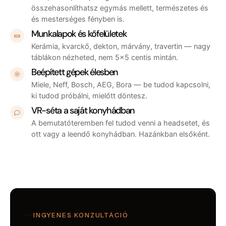
összehasonlíthatsz egymás mellett, természetes és
és mesterséges fényben is.
Munkalapok és kőfelületek
Kerámia, kvarckő, dekton, márvány, travertin — nagy
táblákon nézheted, nem 5×5 centis mintán.
Beépített gépek élesben
Miele, Neff, Bosch, AEG, Bora — be tudod kapcsolni,
ki tudod próbálni, mielőtt döntesz.
VR-séta a saját konyhádban
A bemutatóteremben fel tudod venni a headsetet, és
ott vagy a leendő konyhádban. Hazánkban elsőként.
INGYENES KONZULTÁCIÓ