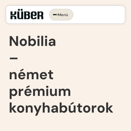
Menü
Időpontot foglalok →
KONYHA, AMI
RÓLAD SZÓL.
Nobilia
–
Az ergonomikus konyha
Konyhastílusok
Konyhatervezés
német
More than kitchen
Kivitelezés
prémium
Konyhagépek, beépíthető készülékek
VR konyhatervezés
Belső megoldások
konyhabútorok
Munkalapok
Bemutatóterem