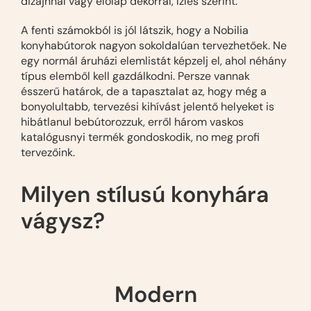
dizájnnal vagy előlap dekorral, ízlés szerint.
A fenti számokból is jól látszik, hogy a Nobilia
konyhabútorok nagyon sokoldalúan tervezhetőek. Ne
egy normál áruházi elemlistát képzelj el, ahol néhány
típus elemből kell gazdálkodni. Persze vannak
ésszerű határok, de a tapasztalat az, hogy még a
bonyolultabb, tervezési kihívást jelentő helyeket is
hibátlanul bebútorozzuk, erről három vaskos
katalógusnyi termék gondoskodik, no meg profi
tervezőink.
Milyen stílusú konyhára
vágysz?
Modern