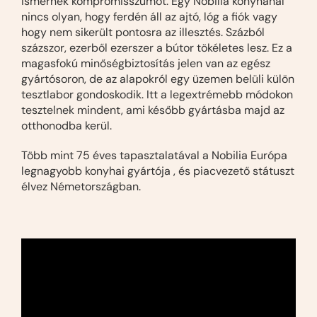
ismernek kompromisszumot. Egy Nobilia konyhánál
nincs olyan, hogy ferdén áll az ajtó, lóg a fiók vagy
hogy nem sikerült pontosra az illesztés. Százból
százszor, ezerből ezerszer a bútor tökéletes lesz. Ez a
magasfokú minőségbiztosítás jelen van az egész
gyártósoron, de az alapokról egy üzemen belüli külön
tesztlabor gondoskodik. Itt a legextrémebb módokon
tesztelnek mindent, ami később gyártásba majd az
otthonodba kerül.
Több mint 75 éves tapasztalatával a Nobilia Európa
legnagyobb konyhai gyártója , és piacvezető státuszt
élvez Németországban.