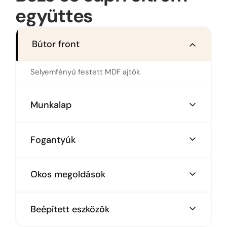
együttes
Bútor front
Selyemfényű festett MDF ajtók
Munkalap
Magas minőségű HPL munkalap - faerezetes
Fogantyúk
Ajtó tetején futó fém profilfogantyúk, felső
Okos megoldások
elemek fogantyú nélküliek
Kiforduló saroktálca
Beépített eszközök