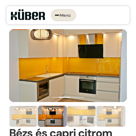
Menü
Időpontot foglalok →
KONYHA, AMI
RÓLAD SZÓL.
Az ergonomikus konyha
Konyhastílusok
Konyhatervezés
More than kitchen
Kivitelezés
Konyhagépek, beépíthető készülékek
VR konyhatervezés
Belső megoldások
Munkalapok
Bézs és capri citrom
Bemutatóterem