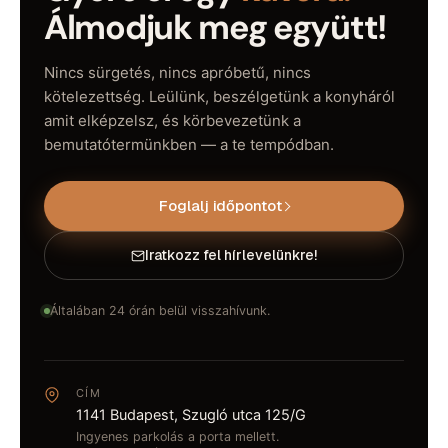
Álmodjuk meg együtt!
Nincs sürgetés, nincs apróbetű, nincs
kötelezettség. Leülünk, beszélgetünk a konyháról
amit elképzelsz, és körbevezetünk a
bemutatótermünkben — a te tempódban.
Foglalj időpontot
Iratkozz fel hírlevelünkre!
Általában 24 órán belül visszahívunk.
CÍM
1141 Budapest, Szugló utca 125/G
Ingyenes parkolás a porta mellett.