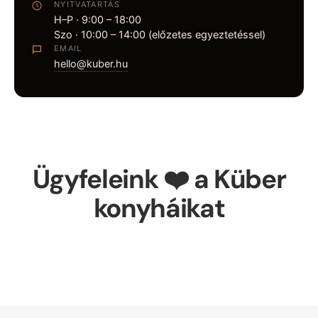
NYITVATARTÁS
H–P · 9:00 – 18:00
Szo · 10:00 – 14:00 (előzetes egyeztetéssel)
EMAIL
hello@kuber.hu
Ügyfeleink ❤️ a Küber
konyháikat