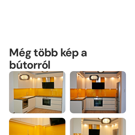
mosogatógép,
sütő,
főzőlap,
páraelszívó
Még több kép a
bútorról