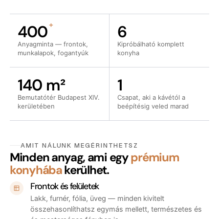
+
400
6
Anyagminta — frontok,
Kipróbálható komplett
munkalapok, fogantyúk
konyha
140 m²
1
Bemutatótér Budapest XIV.
Csapat, aki a kávétól a
kerületében
beépítésig veled marad
AMIT NÁLUNK MEGÉRINTHETSZ
Minden anyag, ami egy
prémium
konyhába
kerülhet.
Frontok és felületek
Lakk, furnér, fólia, üveg — minden kivitelt
összehasonlíthatsz egymás mellett, természetes és