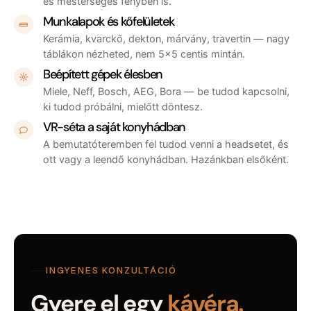
és mesterséges fényben is.
Munkalapok és kőfelületek
Kerámia, kvarckő, dekton, márvány, travertin — nagy
táblákon nézheted, nem 5×5 centis mintán.
Beépített gépek élesben
Miele, Neff, Bosch, AEG, Bora — be tudod kapcsolni,
ki tudod próbálni, mielőtt döntesz.
VR-séta a saját konyhádban
A bemutatóteremben fel tudod venni a headsetet, és
ott vagy a leendő konyhádban. Hazánkban elsőként.
INGYENES KONZULTÁCIÓ
Gyere el egy
kávéra.