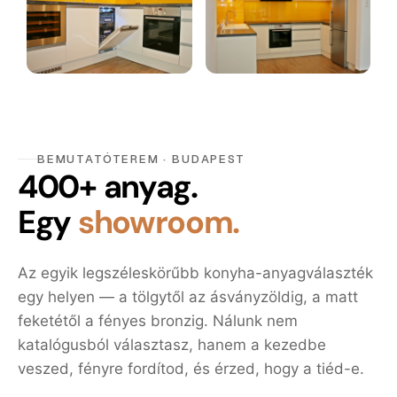
BEMUTATÓTEREM · BUDAPEST
400+ anyag.
Egy
showroom.
Az egyik legszéleskörűbb konyha-anyagválaszték
egy helyen — a tölgytől az ásványzöldig, a matt
feketétől a fényes bronzig. Nálunk nem
katalógusból választasz, hanem a kezedbe
veszed, fényre fordítod, és érzed, hogy a tiéd-e.