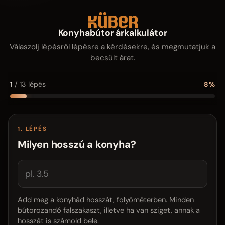
Konyhabútor árkalkulátor
Válaszolj lépésről lépésre a kérdésekre, és megmutatjuk a
becsült árat.
1
/
13
lépés
8%
1. LÉPÉS
Milyen hosszú a konyha?
Add meg a konyhád hosszát, folyóméterben. Minden
bútorozandó falszakaszt, illetve ha van sziget, annak a
hosszát is számold bele.